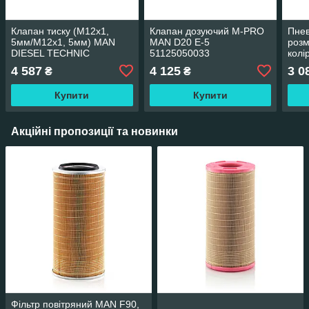
Клапан тиску (M12x1,
Клапан дозуючий M-PRO
Пне
5мм/M12x1, 5мм) MAN
MAN D20 E-5
розм
DIESEL TECHNIC
51125050033
колі
DT372167
комп
4 587
4 125
3 0
₴
₴
прич
Un,
Купити
Купити
Акційні пропозиції та новинки
Фільтр повітряний MAN F90,