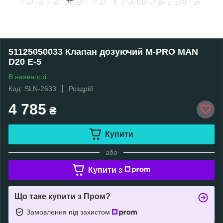
51125050033 Клапан дозуючий M-PRO MAN
D20 E-5
В наявності
Код: SLN-2633
Роздріб
4 785
₴
Купити
або
Купити з
Що таке купити з Пром?
Замовлення під захистом