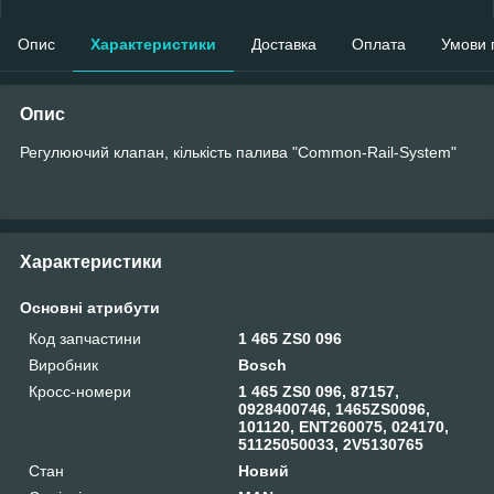
Опис
Характеристики
Доставка
Оплата
Умови 
Опис
Регулюючий клапан, кількість палива "Common-Rail-System"
Характеристики
Основні атрибути
Код запчастини
1 465 ZS0 096
Виробник
Bosch
Кросс-номери
1 465 ZS0 096, 87157,
0928400746, 1465ZS0096,
101120, ENT260075, 024170,
51125050033, 2V5130765
Стан
Новий