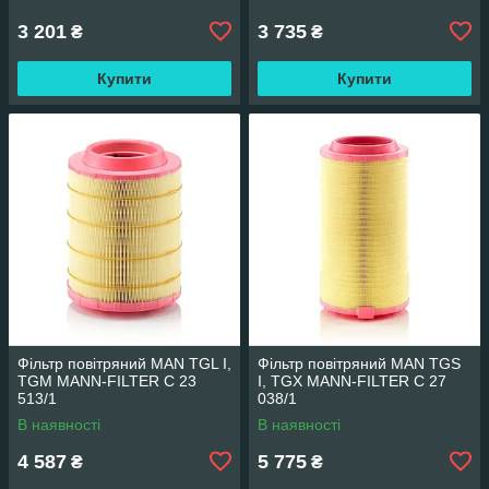
3 201
3 735
₴
₴
Купити
Купити
Фільтр повітряний MAN TGL I,
Фільтр повітряний MAN TGS
TGM MANN-FILTER C 23
I, TGX MANN-FILTER C 27
513/1
038/1
В наявності
В наявності
4 587
5 775
₴
₴