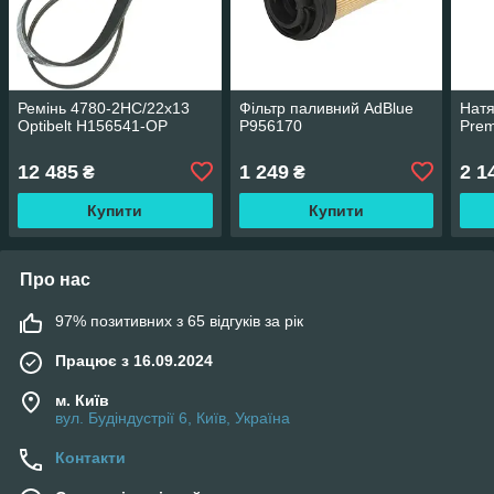
Ремінь 4780-2HC/22x13
Фільтр паливний AdBlue
Натя
Optibelt H156541-OP
P956170
Prem
12 485
1 249
2 1
₴
₴
Купити
Купити
Про нас
97% позитивних з 65 відгуків за рік
Працює з 16.09.2024
м. Київ
вул. Будіндустрії 6, Київ, Україна
Контакти