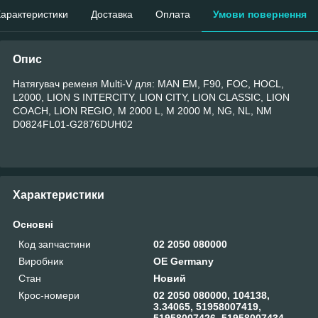
арактеристики
Доставка
Оплата
Умови повернення
Опис
Натягувач ременя Multi-V для: MAN EM, F90, FOC, HOCL,
L2000, LION S INTERCITY, LION CITY, LION CLASSIC, LION
COACH, LION REGIO, M 2000 L, M 2000 M, NG, NL, NM
D0824FL01-G2876DUH02
Характеристики
Основні
Код запчастини
02 2050 080000
Виробник
OE Germany
Стан
Новий
Крос-номери
02 2050 080000, 104138,
3.34065, 51958007419,
51958007426, 51958007434,