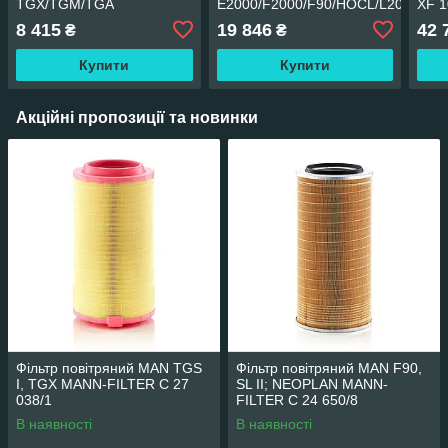
TGX/TGM/TGA
E2000/F2000/F90/HOCL/L2000/LIO
XF 
´S CITY
340
8 415
19 846
42 
₴
₴
Купити
Купити
Акційні пропозиції та новинки
Фільтр повітряний MAN TGS
Фільтр повітряний MAN F90,
I, TGX MANN-FILTER C 27
SL II; NEOPLAN MANN-
038/1
FILTER C 24 650/8
В наявності
В наявності