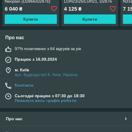
Neoplan (D2866/D2876)
LOH23/26/LUH21, D2876
N31
LOH01/LUH01)
6 040
4 125
7 1
₴
₴
Купити
Купити
Про нас
97% позитивних з 64 відгуків за рік
Працює з 16.09.2024
м. Київ
вул. Будіндустрії 6, Київ, Україна
Контакти
Сьогодні працює з 07:30 до 18:30
Показати весь графік роботи
Про нас