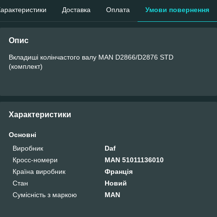
арактеристики
Доставка
Оплата
Умови повернення
Опис
Вкладиші колінчастого валу MAN D2866/D2876 STD
(комплект)
Характеристики
Основні
Виробник
Daf
Кросс-номери
MAN 51011136010
Країна виробник
Франція
Стан
Новий
Сумісність з маркою
MAN