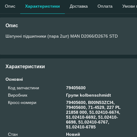
Опис
Характеристики
Доставка
Оплата
Умови 
Опис
Шатунні підшипники (пара 2шт) MAN D2066/D2676 STD
Характеристики
Основні
Код запчастини
79405600
Виробник
Групи kolbenschmidt
Кросс-номери
79405600, B00N53ZCI4,
79405600, 71-4529, 227 PL
21858 000, 51.02410-6674,
51.02410-6692, 51.02410-
6698, 51.02410-6767,
51.02410-6785
Стан
Новий