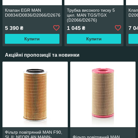
Клапан EGR MAN
Трубка високого тиску 5
Кла
D0834/D0836/D2066/D2676
цил. MAN TGS/TGX
D20
(D2066/D2676)
5 390
1 045
7 0
₴
₴
Купити
Купити
Акційні пропозиції та новинки
Фільтр повітряний MAN F90,
SL II; NEOPLAN MANN-
Фільтр повітряний MAN