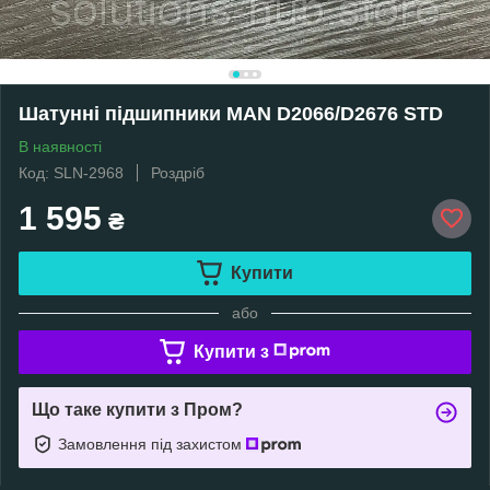
Шатунні підшипники MAN D2066/D2676 STD
В наявності
Код: SLN-2968
Роздріб
1 595
₴
Купити
або
Купити з
Що таке купити з Пром?
Замовлення під захистом