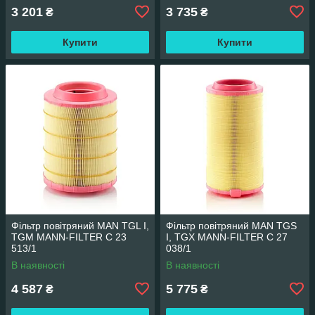
3 201
3 735
₴
₴
Купити
Купити
Фільтр повітряний MAN TGL I,
Фільтр повітряний MAN TGS
TGM MANN-FILTER C 23
I, TGX MANN-FILTER C 27
513/1
038/1
В наявності
В наявності
4 587
5 775
₴
₴