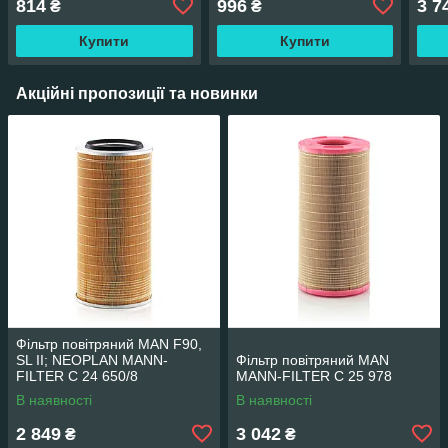
814
996
3 7
₴
₴
Купити
Купити
Акційні пропозиції та новинки
Фільтр повітряний MAN F90,
SL II; NEOPLAN MANN-
Фільтр повітряний MAN
FILTER C 24 650/8
MANN-FILTER C 25 978
В наявності
В наявності
2 849
3 042
₴
₴