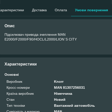
арактеристики
Доставка
Оплата
Умови повернення
Опис
Підсилювач привода зчеплення MAN
E2000/F2000/F90/HOCL/L2000/LION´S CITY
Характеристики
Основні
Виробник
Knorr
Кросс-номери
MAN 81307256031
Країна виробник
Німеччина
Стан
Новий
Тип техніки
Вантажний автомобіль
Сумісність з маркою
MAN