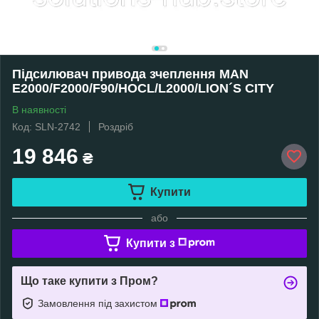
Підсилювач привода зчеплення MAN
E2000/F2000/F90/HOCL/L2000/LION´S CITY
В наявності
Код: SLN-2742
Роздріб
19 846
₴
Купити
або
Купити з
Що таке купити з Пром?
Замовлення під захистом