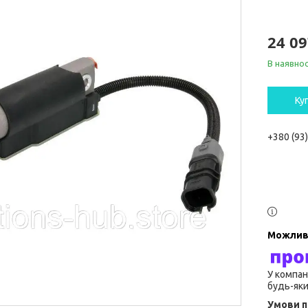
24 09
В наявнос
Ку
+380 (93
У компан
будь-яки