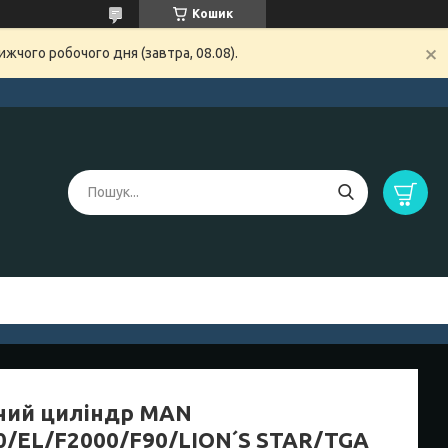
Кошик
жчого робочого дня (завтра, 08.08).
чий циліндр MAN
0/EL/F2000/F90/LION´S STAR/TGA