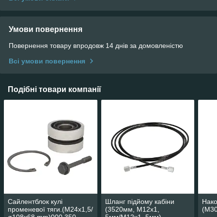
Умови повернення
Повернення товару впродовж 14 днів за домовленістю
Всі умови повернення
Подібні товари компанії
Сайлентблок кулі
Шланг підйому кабіни
Нако
променевої тяги.(M24x1,5/
(3520мм, M12x1,
(M30
ø108x68 mm)000 350
5мм/M12x1, 5мм)