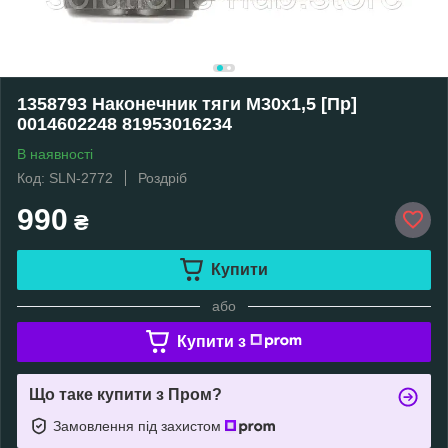
1358793 Наконечник тяги M30x1,5 [Пр]
0014602248 81953016234
В наявності
Код: SLN-2772
Роздріб
990
₴
Купити
або
Купити з
Що таке купити з Пром?
Замовлення під захистом