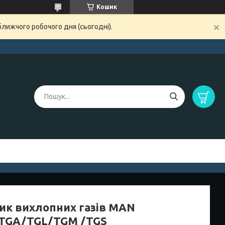
Кошик
ближчого робочого дня (сьогодні).
ик вихлопних газів MAN
TGA/TGL/TGM /TGS