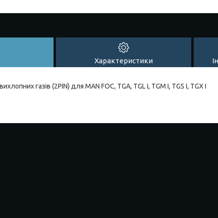
Характеристики
І
хлопних газів (2PIN) для MAN FOC, TGA, TGL I, TGM I, TGS I, TGX I