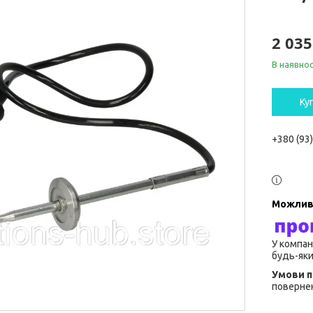
2 035
В наявнос
Ку
+380 (93
У компан
будь-яки
повернен