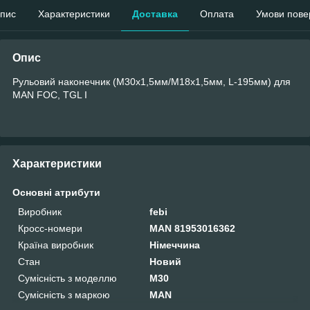
пис
Характеристики
Доставка
Оплата
Умови пове
Опис
Рульовий наконечник (M30x1,5мм/M18x1,5мм, L-195мм) для
MAN FOC, TGL I
Характеристики
Основні атрибути
Виробник
febi
Кросс-номери
MAN 81953016362
Країна виробник
Німеччина
Стан
Новий
Сумісність з моделлю
M30
Сумісність з маркою
MAN