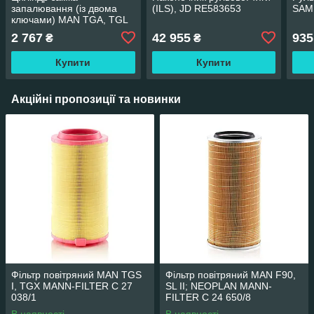
запалювання (із двома
(ILS), JD RE583653
SAM
ключами) MAN TGA, TGL
I, TGM I, TGS I, TGX
2 767
42 955
935
₴
₴
AKUSAN MAN-IS-005
Купити
Купити
Акційні пропозиції та новинки
Фільтр повітряний MAN TGS
Фільтр повітряний MAN F90,
I, TGX MANN-FILTER C 27
SL II; NEOPLAN MANN-
038/1
FILTER C 24 650/8
В наявності
В наявності