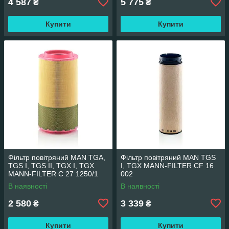
4 587
5 775
₴
₴
Купити
Купити
Фільтр повітряний MAN TGA,
Фільтр повітряний MAN TGS
TGS I, TGS II, TGX I, TGX
I, TGX MANN-FILTER CF 16
MANN-FILTER C 27 1250/1
002
В наявності
В наявності
2 580
3 339
₴
₴
Купити
Купити