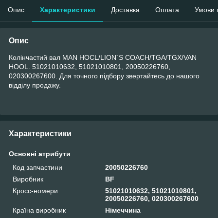
Опис
Характеристики
Доставка
Оплата
Умови 
Опис
Колінчастий вал MAN HOCL/LION´S COACH/TGA/TGX/VAN
HOOL. 51021010632, 51021010801, 20050226760,
020300267600. Для точного підбору звертайтесь до нашого
відділу продажу.
Характеристики
Основні атрибути
Код запчастини
20050226760
Виробник
BF
Кросс-номери
51021010632, 51021010801,
20050226760, 020300267600
Країна виробник
Німеччина