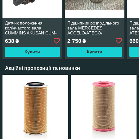
Датчик положення
Підшипник розподільного
Підш
колінчастого вала
вала MERCEDES
вал
CUMMINS AKUSAN CUM-
ACCELO/ATEGO/
ATE
SE-010
ATRON/CITARO/ VARIO
638
2 750
660
₴
₴
Купити
Купити
Акційні пропозиції та новинки