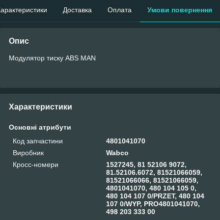
арактеристики
Доставка
Оплата
Умови повернення
Опис
Модулятор тиску ABS MAN
Характеристики
Основні атрибути
Код запчастини
4801041070
Виробник
Wabco
Кросс-номери
1527245, 81 52106 9072,
81.52106.6072, 81521066059,
81521066066, 81521066059,
4801041070, 480 104 105 0,
480 104 107 0/PRZET, 480 104
107 0/WYP, PRO4801041070,
498 203 333 00