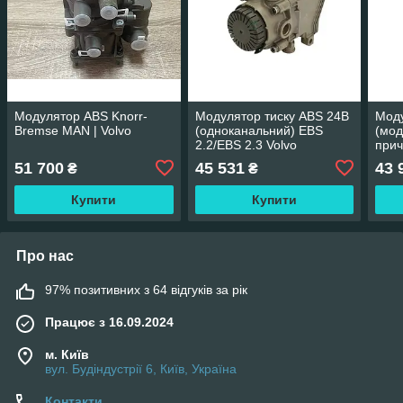
Модулятор ABS Knorr-
Модулятор тиску ABS 24В
Моду
Bremse MAN | Volvo
(одноканальний) EBS
(мод
2.2/EBS 2.3 Volvo
прич
MAN
51 700
45 531
43 
₴
₴
Volv
Купити
Купити
Про нас
97% позитивних з 64 відгуків за рік
Працює з 16.09.2024
м. Київ
вул. Будіндустрії 6, Київ, Україна
Контакти