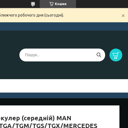
Кошик
ближчого робочого дня (сьогодні).
ркулер (середній) MAN
TGA/TGM/TGS/TGX/MERCEDES