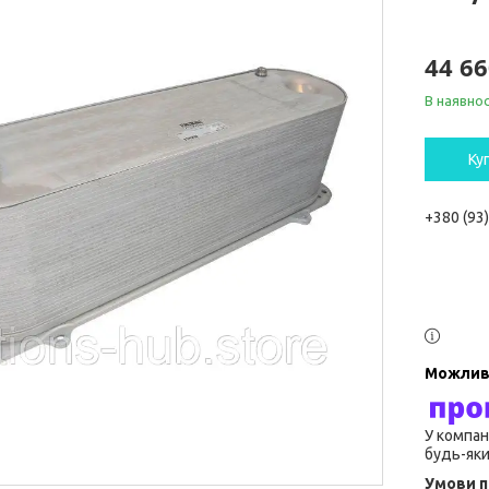
44 66
В наявнос
Ку
+380 (93
У компан
будь-яки