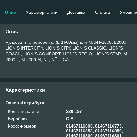
Опис
Характеристики
Доставка
Оплата
Умови п
Опис
Рульова тяга поперечна (L-1660мм) для MAN F2000, L2000,
LION S INTERCITY, LION´S CITY, LION´S CLASSIC, LION´S
COACH, LION´S COMFORT, LION´S REGIO, LION´S STAR, M
2000 L, M 2000 M, NL, NÜ, TGA
Характеристики
Основні атрибути
Код запчастини
220.197
Виробник
C.E.I.
Кросс-номери
81467116000, 81467116773,
81467116858, 81467116859,
81467116860, 81467116861,