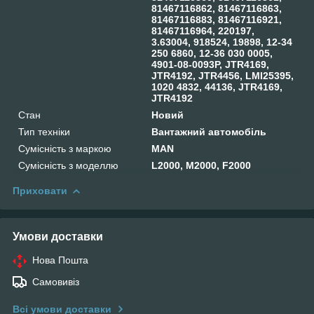
81467116862, 81467116863,
81467116883, 81467116921,
81467116964, 220197,
3.63004, 918524, 19898, 12-34
250 6860, 12-36 030 0005,
4901-08-0093P, JTR4169,
JTR4192, JTR4456, LMI25395,
1020 4832, 44136, JTR4169,
JTR4192
Стан
Новий
Тип техніки
Вантажний автомобіль
Сумісність з маркою
MAN
Сумісність з моделлю
L2000, M2000, F2000
Приховати
Умови доставки
Нова Пошта
Самовивіз
Всі умови доставки