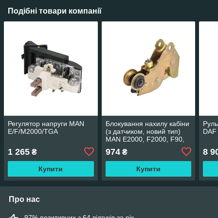
Подібні товари компанії
Регулятор напруги MAN
Блокування нахилу кабіни
Руль
E/F/M2000/TGA
(з датчиком, новий тип)
DAF 
MAN E2000, F2000, F90,
M 2000 M, M90, TGA
1 265
974
8 9
₴
₴
AKUSAN TEQ-03.122
Купити
Купити
Про нас
97% позитивних з 64 відгуків за рік