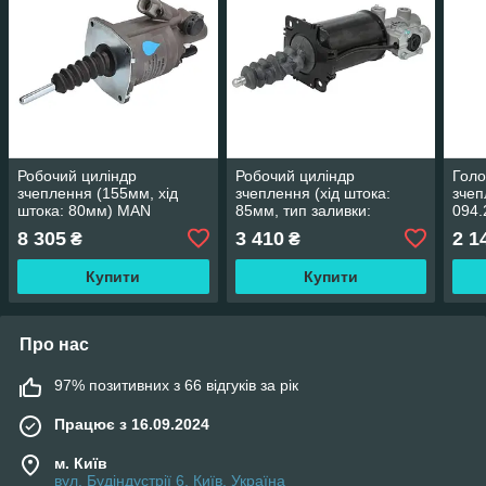
Робочий циліндр
Робочий циліндр
Голо
зчеплення (155мм, хід
зчеплення (хід штока:
зче
штока: 80мм) MAN
85мм, тип заливки:
094.
PNEUMATICS CS226
DOT4+/SUPER DOT4)
8 305
3 410
2 1
₴
₴
MAN PNEUMATICS CS228
Купити
Купити
Про нас
97% позитивних з 66 відгуків за рік
Працює з 16.09.2024
м. Київ
вул. Будіндустрії 6, Київ, Україна