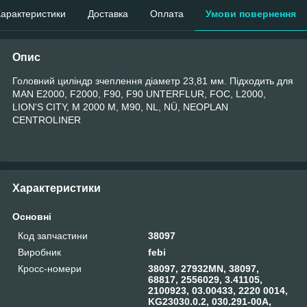
арактеристики
Доставка
Оплата
Умови повернення
Опис
Головний циліндр зчеплення діаметр 23,81 мм. Підходить для
MAN E2000, F2000, F90, F90 UNTERFLUR, FOC, L2000,
LION'S CITY, M 2000 M, M90, NL, NÜ, NEOPLAN
CENTROLINER
Характеристики
Основні
Код запчастини
38097
Виробник
febi
Кросс-номери
38097, 27932MN, 38097,
68817, 2556029, 3.41105,
2100923, 03.00433, 2220 0014,
KG23030.0.2, 030.291-00A,