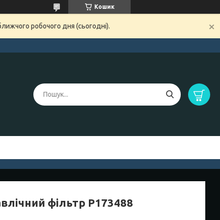
Кошик
ближчого робочого дня (сьогодні).
авлічний фільтр P173488