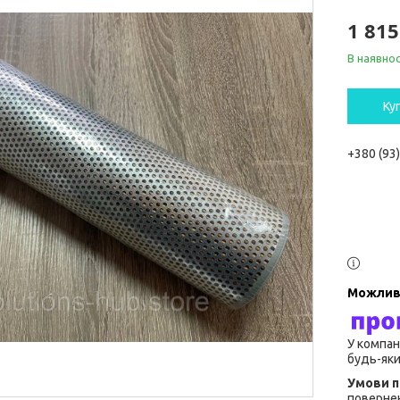
1 815
В наявнос
Ку
+380 (93
У компан
будь-яки
повернен