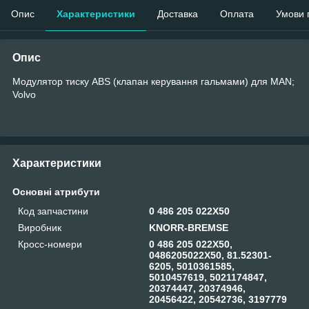
Опис
Характеристики
Доставка
Оплата
Умови 
Опис
Модулятор тиску ABS (клапан керування гальмами) для MAN;
Volvo
Характеристики
Основні атрибути
Код запчастини
0 486 205 022X50
Виробник
KNORR-BREMSE
Кросс-номери
0 486 205 022X50,
0486205022X50, 81.52301-
6205, 5010361585,
5010457619, 5021174847,
20374447, 20374946,
20456422, 20542736, 3197779