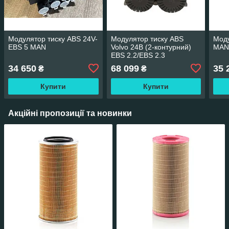
Модулятор тиску ABS 24V-
Модулятор тиску ABS
Мод
EBS 5 MAN
Volvo 24В (2-контурний)
MAN
EBS 2.2/EBS 2.3
34 650
68 099
35 
₴
₴
Купити
Купити
Акційні пропозиції та новинки