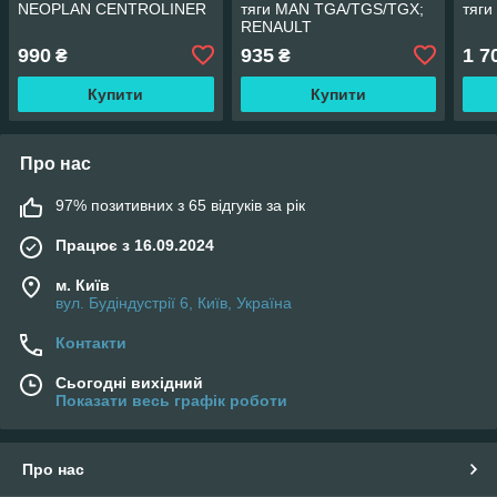
NEOPLAN CENTROLINER
тяги MAN TGA/TGS/TGX;
тяги
RENAULT
KERAX/PREMIUM; SCANIA
990
935
1 7
₴
₴
; Volvo
Купити
Купити
Про нас
97% позитивних з 65 відгуків за рік
Працює з 16.09.2024
м. Київ
вул. Будіндустрії 6, Київ, Україна
Контакти
Сьогодні вихідний
Показати весь графік роботи
Про нас