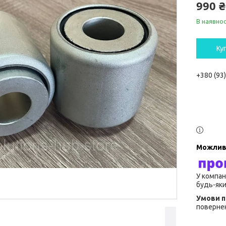
990 ₴
В наявнос
Ку
+380 (93
У компан
будь-яки
повернен