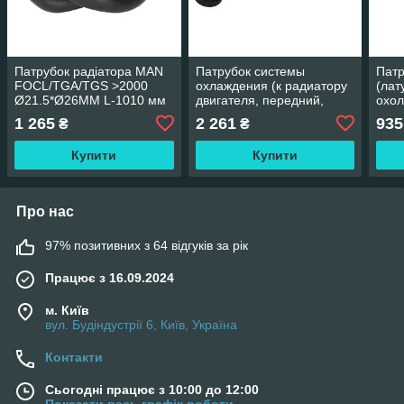
Патрубок радіатора MAN
Патрубок системы
Патр
FOCL/TGA/TGS >2000
охлаждения (к радиатору
(лат
Ø21.5*Ø26MM L-1010 мм
двигателя, передний,
охо
56мм, 585мм) EURO 6
E/F
1 265
2 261
935
₴
₴
SCANIA THERMOTEC SI-
SC142
Купити
Купити
Про нас
97% позитивних з 64 відгуків за рік
Працює з 16.09.2024
м. Київ
вул. Будіндустрії 6, Київ, Україна
Контакти
Сьогодні працює з 10:00 до 12:00
Показати весь графік роботи