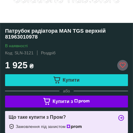
Патрубок радіатора MAN TGS верхній
81963010978
В наявності
Код: SLN-3121
Роздріб
1 925
₴
Купити
або
Купити з
Що таке купити з Пром?
Замовлення під захистом