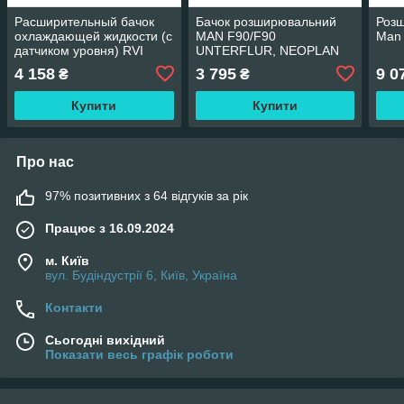
Расширительный бачок
Бачок розширювальний
Роз
охлаждающей жидкости (с
MAN F90/F90
Man
датчиком уровня) RVI
UNTERFLUR, NEOPLAN
KERAX, MAGNUM,
742*321*130 мм
4 158
3 795
9 0
₴
₴
MIDLUM, PREMIUM
THERMOTEC DBRE003TT
Купити
Купити
Про нас
97% позитивних з 64 відгуків за рік
Працює з 16.09.2024
м. Київ
вул. Будіндустрії 6, Київ, Україна
Контакти
Сьогодні вихідний
Показати весь графік роботи