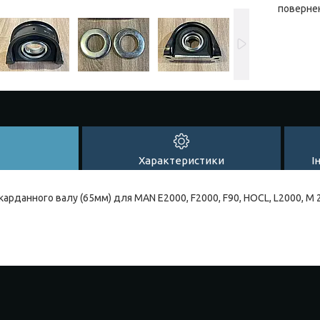
повернен
Характеристики
І
карданного валу (65мм) для MAN E2000, F2000, F90, HOCL, L2000, M 2