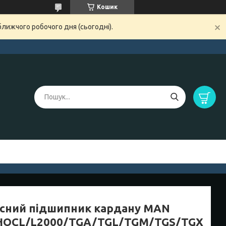
Кошик
ближчого робочого дня (сьогодні).
існий підшипник кардану MAN
HOCL/L2000/TGA/TGL/TGM/TGS/TGX