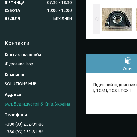
07:30
18:30
ПʼЯТНИЦЯ
10:00
12:00
СУБОТА
Вихідний
НЕДІЛЯ
Контакти
Фурсенко Ігор
Опис
SOLUTIONS HUB
Підвісний підшипник 
I, TGM I, TGS I, TGX I
вул. Будіндустрії 6, Київ, Україна
+380 (93) 252-81-86
+380 (93) 252-81-86