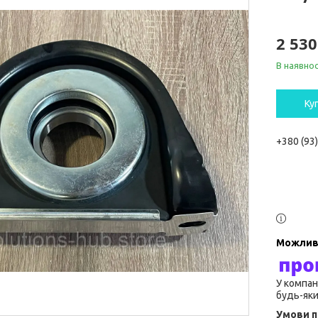
2 530
В наявнос
Ку
+380 (93
У компан
будь-яки