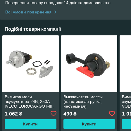
Повернення товару впродовж 14 днів за домовленістю
Всі умови повернення
Подібні товари компанії
Вимикач маси
Выключатель массы
Вим
акумулятора 24В, 250А
(пластиковая ручка,
акум
IVECO EUROCARGO I-III,
несъёмная)
VOL
TURBOSTAR,
AFTERMARKET 701/20800
005
1 062
490
1 0
₴
₴
TURBOTECH AKUSAN
IVE-BS-001
Купити
Купити