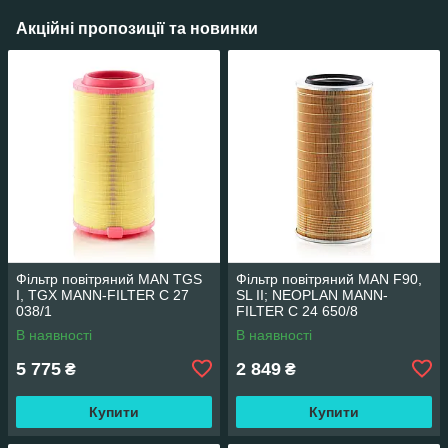
Акційні пропозиції та новинки
Фільтр повітряний MAN TGS
Фільтр повітряний MAN F90,
I, TGX MANN-FILTER C 27
SL II; NEOPLAN MANN-
038/1
FILTER C 24 650/8
В наявності
В наявності
5 775
2 849
₴
₴
Купити
Купити