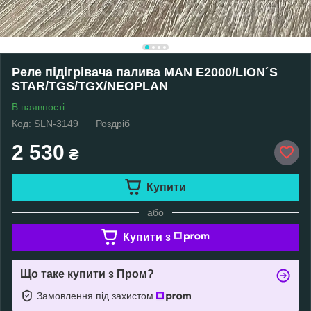
Реле підігрівача палива MAN E2000/LION´S
STAR/TGS/TGX/NEOPLAN
В наявності
Код: SLN-3149
Роздріб
2 530
₴
Купити
або
Купити з
Що таке купити з Пром?
Замовлення під захистом