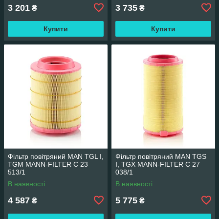
3 201
3 735
₴
₴
Купити
Купити
Фільтр повітряний MAN TGL I,
Фільтр повітряний MAN TGS
TGM MANN-FILTER C 23
I, TGX MANN-FILTER C 27
513/1
038/1
В наявності
В наявності
4 587
5 775
₴
₴