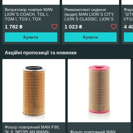
Витратомір повітря MAN
Ремкомплект сидіння
Фар
LION´S COACH, TGL I,
(водія) MAN LION´S CITY,
´S/
TGM I, TGS I, TGX
LION´S CLASSIC, LION´S
I/T
AKUSAN MAN-MAS-001
COACH, LION´S STAR,
1 782
1 023
4 4
₴
₴
TGA, TGL I, TGM I, TGS I,
TGX AKUSAN
Купити
Купити
Акційні пропозиції та новинки
Фільтр повітряний MAN F90,
SL II; NEOPLAN MANN-
Фільтр повітряний MAN