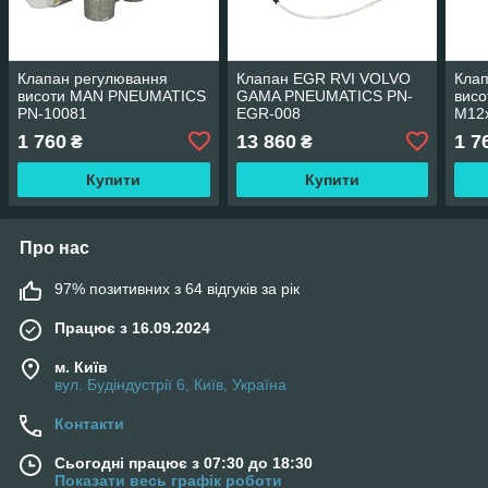
Клапан регулювання
Клапан EGR RVI VOLVO
Клап
висоти MAN PNEUMATICS
GAMA PNEUMATICS PN-
висо
PN-10081
EGR-008
M12x
MER
1 760
13 860
1 7
₴
₴
PN-
Купити
Купити
Про нас
97% позитивних з 64 відгуків за рік
Працює з 16.09.2024
м. Київ
вул. Будіндустрії 6, Київ, Україна
Контакти
Сьогодні працює з 07:30 до 18:30
Показати весь графік роботи