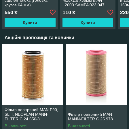
сайлентблока (головка
M18x1,5 x58мм MAN
M20x
кругла 64 мм)
L2000 SAMPA 023.047
160
550
110
220
₴
₴
Купити
Купити
Акційні пропозиції та новинки
Фільтр повітряний MAN F90,
SL II; NEOPLAN MANN-
Фільтр повітряний MAN
FILTER C 24 650/8
MANN-FILTER C 25 978
В наявності
В наявності