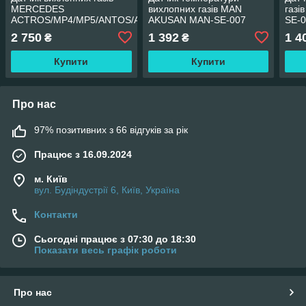
MERCEDES
вихлопних газів MAN
газі
ACTROS/MP4/MP5/ANTOS/AROCS
AKUSAN MAN-SE-007
SE-
2 750
1 392
1 4
₴
₴
Купити
Купити
Про нас
97% позитивних з 66 відгуків за рік
Працює з 16.09.2024
м. Київ
вул. Будіндустрії 6, Київ, Україна
Контакти
Сьогодні працює з 07:30 до 18:30
Показати весь графік роботи
Про нас