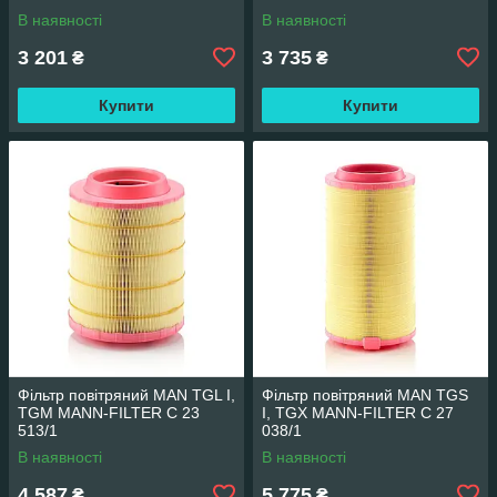
В наявності
В наявності
3 201
3 735
₴
₴
Купити
Купити
Фільтр повітряний MAN TGL I,
Фільтр повітряний MAN TGS
TGM MANN-FILTER C 23
I, TGX MANN-FILTER C 27
513/1
038/1
В наявності
В наявності
4 587
5 775
₴
₴