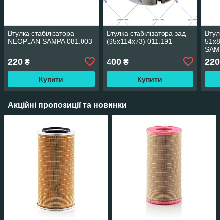
Втулка стабілізатора
Втулка стабілізатора зад
Втул
NEOPLAN SAMPA 081.003
(65х114х73) 011.191
51x8
SAM
220
400
220
₴
₴
Купити
Купити
Акційні пропозиції та новинки