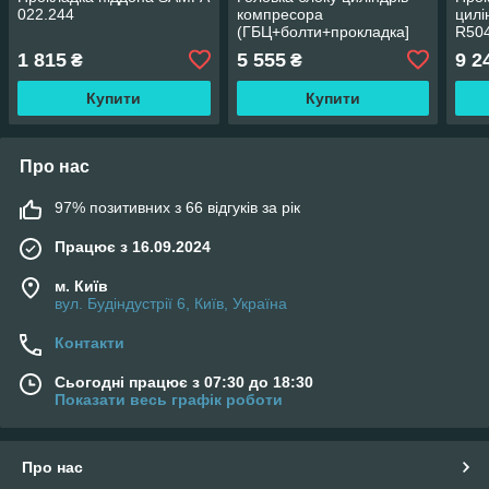
022.244
компресора
цил
(ГБЦ+болти+прокладка]
R50
1 815
5 555
9 2
₴
₴
Купити
Купити
Про нас
97% позитивних з 66 відгуків за рік
Працює з 16.09.2024
м. Київ
вул. Будіндустрії 6, Київ, Україна
Контакти
Сьогодні працює з 07:30 до 18:30
Показати весь графік роботи
Про нас