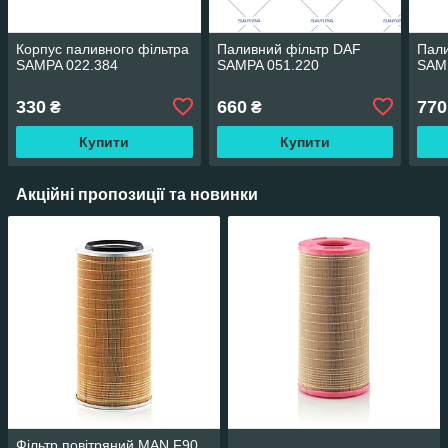
Корпус паливного фільтра
Паливний фільтр DAF
Пали
SAMPA 022.384
SAMPA 051.220
SAM
330
660
770
₴
₴
Купити
Купити
Акційні пропозиції та новинки
Фільтр повітряний MAN F90,