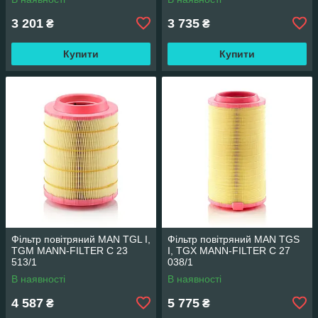
3 201
3 735
₴
₴
Купити
Купити
Фільтр повітряний MAN TGL I,
Фільтр повітряний MAN TGS
TGM MANN-FILTER C 23
I, TGX MANN-FILTER C 27
513/1
038/1
В наявності
В наявності
4 587
5 775
₴
₴