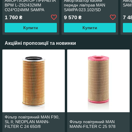
АМОРТИЗАТОР ПРИЧЕПА
Амортизатор кабіни
Амор
BPW L-292/432ММ
передн лів/прав MAN
SAM
O24*O24MM SAMPA
SAMPA 023.102/SD
070.227
1 760
9 570
7 4
₴
₴
Купити
Купити
Акційні пропозиції та новинки
Фільтр повітряний MAN F90,
SL II; NEOPLAN MANN-
Фільтр повітряний MAN
FILTER C 24 650/8
MANN-FILTER C 25 978