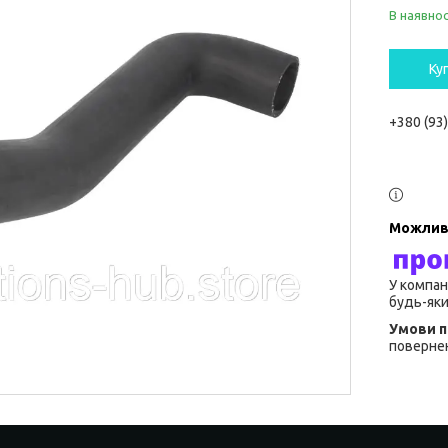
В наявнос
Ку
+380 (93
У компан
будь-яки
повернен