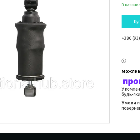
В наявнос
Ку
+380 (93
У компан
будь-яки
повернен