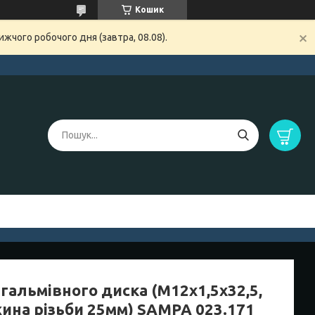
Кошик
жчого робочого дня (завтра, 08.08).
гальмівного диска (M12x1,5x32,5,
ина різьби 25мм) SAMPA 023.171