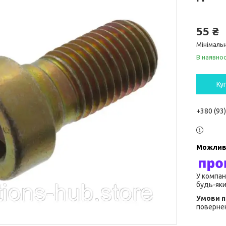
55 ₴
Мінімальн
В наявнос
Ку
+380 (93
У компан
будь-яки
повернен